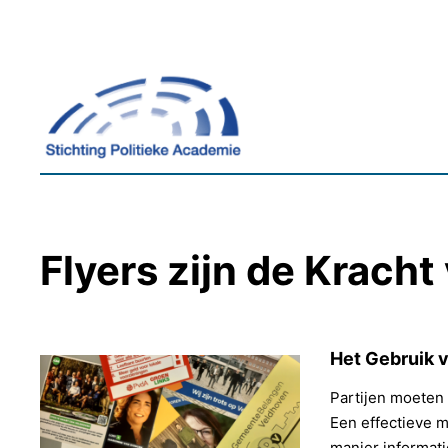
Ga
naar
de
inhoud
Flyers zijn de Krach
Het Gebruik 
Partijen moeten 
Een effectieve m
manier informati