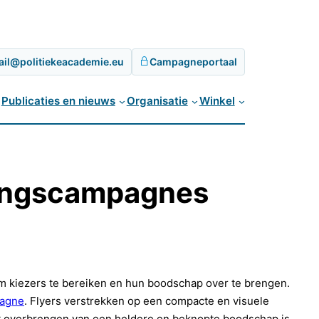
ail@politiekeacademie.eu
Campagneportaal
Publicaties en nieuws
Organisatie
Winkel
ezingscampagnes
om kiezers te bereiken en hun boodschap over te brengen.
pagne
. Flyers verstrekken op een compacte en visuele
 het overbrengen van een heldere en beknopte boodschap is