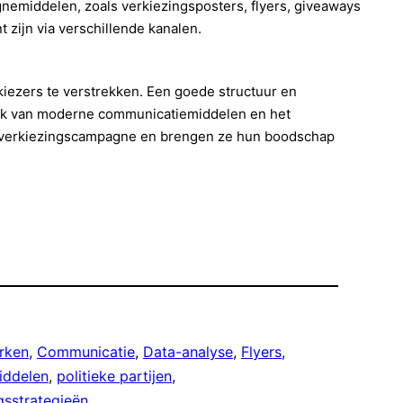
emiddelen, zoals verkiezingsposters, flyers, giveaways
zijn via verschillende kanalen.
kiezers te verstrekken. Een goede structuur en
uik van moderne communicatiemiddelen en het
le verkiezingscampagne en brengen ze hun boodschap
rken
, 
Communicatie
, 
Data-analyse
, 
Flyers
, 
iddelen
, 
politieke partijen
, 
gsstrategieën