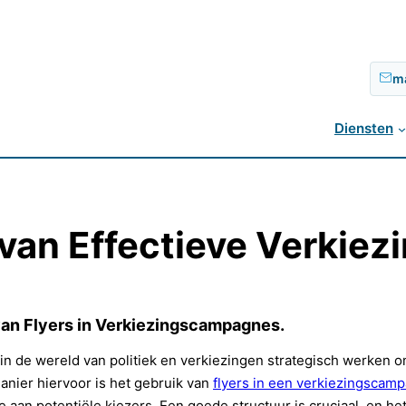
m
Diensten
t van Effectieve Verki
van Flyers in Verkiezingscampagnes.
in de wereld van politiek en verkiezingen strategisch werken 
anier hiervoor is het gebruik van
flyers in een verkiezingscam
e aan potentiële kiezers. Een goede structuur is cruciaal, en