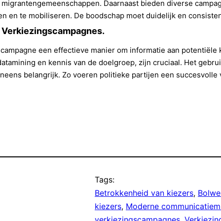
f migrantengemeenschappen. Daarnaast bieden diverse campagn
 en te mobiliseren. De boodschap moet duidelijk en consistent 
e Verkiezingscampagnes.
scampagne een effectieve manier om informatie aan potentiële 
tamining en kennis van de doelgroep, zijn cruciaal. Het gebr
neens belangrijk. Zo voeren politieke partijen een succesvol
Tags:
Betrokkenheid van kiezers
, 
Bolwe
kiezers
, 
Moderne communicatiem
verkiezingscampagnes
, 
Verkiezin