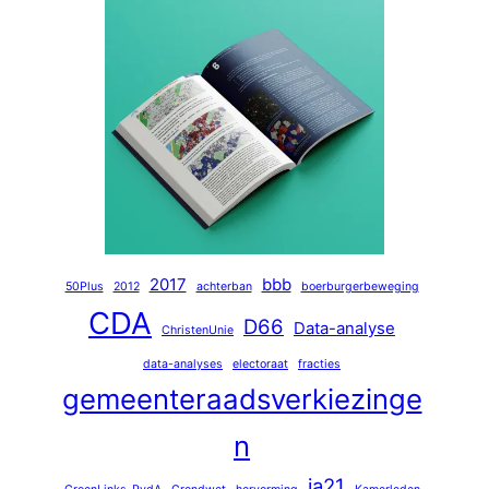
2017
bbb
50Plus
2012
achterban
boerburgerbeweging
CDA
D66
Data-analyse
ChristenUnie
data-analyses
electoraat
fracties
gemeenteraadsverkiezinge
n
ja21