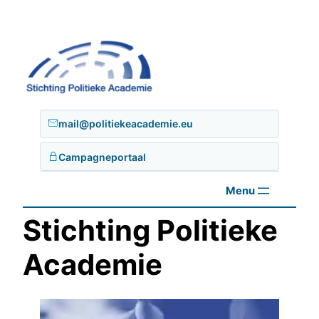
Ga
naar
de
inhoud
mail@politiekeacademie.eu
Campagneportaal
Stichting Politieke
Academie