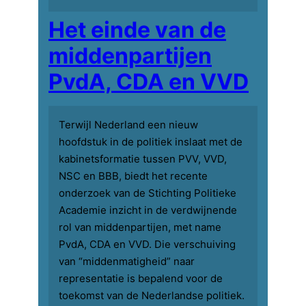
Het einde van de
middenpartijen
PvdA, CDA en VVD
Terwijl Nederland een nieuw
hoofdstuk in de politiek inslaat met de
kabinetsformatie tussen PVV, VVD,
NSC en BBB, biedt het recente
onderzoek van de Stichting Politieke
Academie inzicht in de verdwijnende
rol van middenpartijen, met name
PvdA, CDA en VVD. Die verschuiving
van “middenmatigheid” naar
representatie is bepalend voor de
toekomst van de Nederlandse politiek.