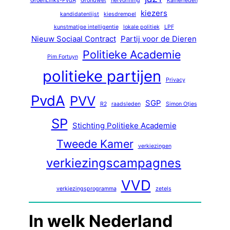
GroenLinks-PvdA
Grondwet
hervorming
Kamerleden
kiezers
kandidatenlijst
kiesdrempel
kunstmatige intelligentie
lokale politiek
LPF
Nieuw Sociaal Contract
Partij voor de Dieren
Politieke Academie
Pim Fortuyn
politieke partijen
Privacy
PvdA
PVV
SGP
R2
raadsleden
Simon Otjes
SP
Stichting Politieke Academie
Tweede Kamer
verkiezingen
verkiezingscampagnes
VVD
verkiezingsprogramma
zetels
In welk Nederland