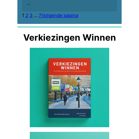
…
1
2
3
…
7
Volgende pagina
Verkiezingen Winnen