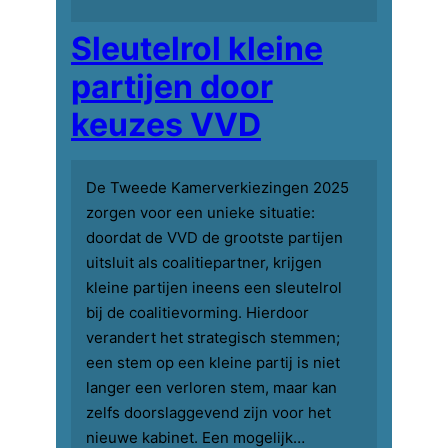
Sleutelrol kleine
partijen door
keuzes VVD
De Tweede Kamerverkiezingen 2025
zorgen voor een unieke situatie:
doordat de VVD de grootste partijen
uitsluit als coalitiepartner, krijgen
kleine partijen ineens een sleutelrol
bij de coalitievorming. Hierdoor
verandert het strategisch stemmen;
een stem op een kleine partij is niet
langer een verloren stem, maar kan
zelfs doorslaggevend zijn voor het
nieuwe kabinet. Een mogelijk…