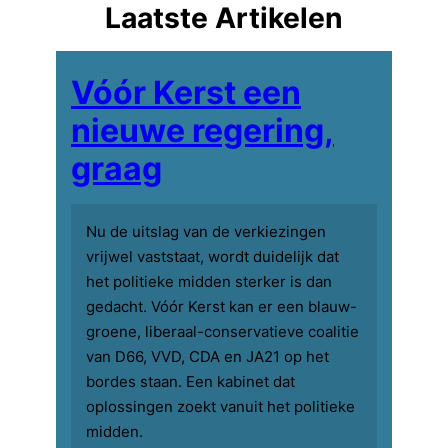
Laatste Artikelen
Vóór Kerst een
nieuwe regering,
graag
Nu de uitslag van de verkiezingen
vrijwel vaststaat, wordt duidelijk dat
het politieke midden sterker is dan
gedacht. Vóór Kerst kan er een blauw-
groene, liberaal-conservatieve coalitie
van D66, VVD, CDA en JA21 op het
bordes staan. Een kabinet dat
oplossingen zoekt vanuit het politieke
midden.