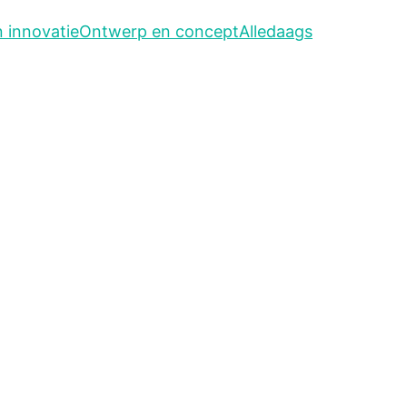
 innovatie
Ontwerp en concept
Alledaags