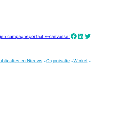
Facebook
LinkedIn
Twitter
gen campagneportaal E-canvasser
ublicaties en Nieuws
Organisatie
Winkel