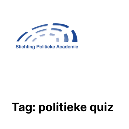
Ga
naar
de
inhoud
Tag:
politieke quiz