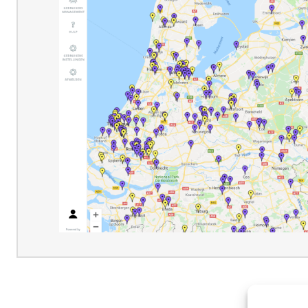
Uw bericht
Spamcontrole
*
Ik ben geen robot
VERZENDEN