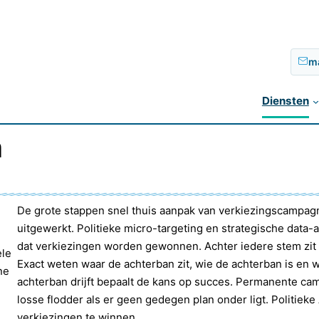
m
Diensten
n
De grote stappen snel thuis aanpak van verkiezingscampag
uitgewerkt. Politieke micro-targeting en strategische data
dat verkiezingen worden gewonnen. Achter iedere stem zit
ele
Exact weten waar de achterban zit, wie de achterban is en 
ne
achterban drijft bepaalt de kans op succes. Permanente ca
losse flodder als er geen gedegen plan onder ligt. Politiek
verkiezingen te winnen.