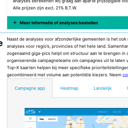
analyses berekenen wij graag aan aparte prijsopgave voo
Concurrentiekaart
Alle prijzen zijn excl. 21% B.T.W.
Boek “Verkiezingen winnen”
Meer informatie of analyses bestellen
Postcodekaart
KiezersDNA
Naam organisatie
*
Naast de analyses voor afzonderlijke gemeenten is het ook 
e
analyses voor regio’s, provincies of het hele land. Samen
Exporteren postcodegebieden naar Excel
zogenaamd giga-pics helpt om structuur aan te brengen i
Selecties kunnen maken uit kaarten met areas en
Uw naam
*
organiserende campagneteams om campagnes uit te laten v
Top-X kaarten helpen bij meer specifieke prioriteitstelling
gecombineerd met volume aan potentiële kiezers. Neem
co
Uw e-mailadres
*
Campagne app
Heatmap
Landelijk
Onderwerp
*