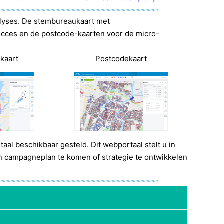
alyses. De stembureaukaart met
cces en de postcode-kaarten voor de micro-
rkaart
Postcodekaart
aal beschikbaar gesteld. Dit webportaal stelt u in
 campagneplan te komen of strategie te ontwikkelen
en. Op die manier weet u wat uw focusgebieden