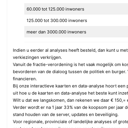
en wijken waar het onderwerp betrekking op heeft.
Producten
dat een probleem. De analyses van Politieke Academie ma
60.000 tot 125.000 inwoners
Bij het samenstellen van kieslijsten in de toekomst 
partijen die de hoogste standaarden van privacy en ver
Stembureaukaart
Prioriteitsstelling en focus in het verkiezingsp
wij uit contact op te nemen met Politieke Academie.
125.000 tot 300.000 inwoners
om kiezers vast te houden en nieuwe kiezers te bi
Buurtkaart
Bepalen van beeld en woordkeuze in het vormgeve
meer dan 3000.000 inwoners
Bepalen waar verkiezingsborden moeten worden ge
Trendkaart
Gebieden definiëren ten behoeve van canvassen en
Refressiegrafiek
Indien u eerder al analyses heeft besteld, dan kunt u m
Vaststellen buurtambassadeurs en deze strategis
verkiezingen verkrijgen.
Verkiezingsuitslagentabel
Vanuit de fractie-verordening is het vaak mogelijk om 
bevorderen van de dialoog tussen de politiek en burger. 
Verkiezingsuitslagengrafiek
financieren.
Importeren eigen datasets
Bij onze interactieve kaarten en data-analyse hoort een 
uit hoe u de kaarten en data-analyse het beste kunt inze
Na aflevering uitleg via Skype
Wilt u dat we langskomen, dan rekenen we daar € 150,= 
Supportvideo’s
Verder wordt er na 1 jaar 33% van de koopsom per jaar do
stand houden van de server, updates en beveiliging.
Concurrentiegraaf
Voor regionale, provinciale of landelijke analyses of gro