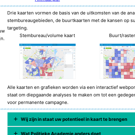
Drie kaarten vormen de basis van de uitkomsten van de an
stembureaugebieden, de buurtkaarten met de kansen op su
targeting.
 uw
Stembureau/volume kaart
Buurt/raste
jn.
Alle kaarten en grafieken worden via een interactief webport
staat om diepgaande analyses te maken om tot een gedegen
voor permanente campagne.
Wij zijn in staat uw potentieel in kaart te brengen
Wat Politieke Academie anders doet
Wij zijn in staat uw kiezerspotentieel in kaart te breng