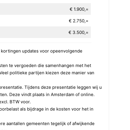
Basis
Premium
Expert
ken geen gebruik van dit soort data. Politieke
€ 1.900,=
kiezen voor een strategische vulling van de lijst.
antwoord data-gebruik willen vorm geven, nodigen
X
X
X
rogramma ten behoeve van de permanente campagne
€ 2.750,=
nden.
X
X
X
n van campagne-materiaal.
€ 3.500,=
plaatst.
X
X
X
 flyeren.
X
X
X
et kortingen updates voor opeenvolgende
ch koppelen aan werkgebieden.
X
X
X
kosten te vergoeden die samenhangen met het
Veel politieke partijen kiezen deze manier van
X
X
X
X
X
X
presentatie. Tijdens deze presentatie leggen wij u
tten. Deze vindt plaats in Amsterdam of online.
X
X
X
excl. BTW voor.
X
X
X
orbelast als bijdrage in de kosten voor het in
X
X
tere aantallen gemeenten tegelijk of afwijkende