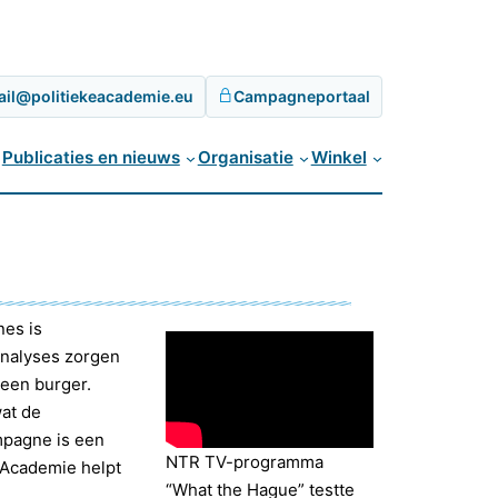
ail@politiekeacademie.eu
Campagneportaal
Publicaties en nieuws
Organisatie
Winkel
nes is
-analyses zorgen
 een burger.
wat de
mpagne is een
NTR TV-programma
e Academie helpt
“What the Hague” testte