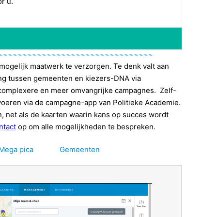
r u.
X
X
X
X
X
X
mogelijk maatwerk te verzorgen. Te denk valt aan
hang tussen gemeenten en kiezers-DNA via
X
n complexere en meer omvangrijke campagnes. Zelf-
 scenarios
X
oeren via de campagne-app van Politieke Academie.
en, net als de kaarten waarin kans op succes wordt
ntact
op om alle mogelijkheden te bespreken.
Mega pica
Gemeenten