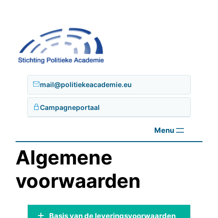
Ga
naar
de
inhoud
mail@politiekeacademie.eu
Campagneportaal
Algemene
voorwaarden
Basis van de leveringsvoorwaarden