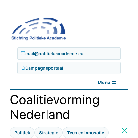
Ga
naar
de
inhoud
mail@politiekeacademie.eu
Campagneportaal
Coalitievorming
Nederland
Politiek
Strategie
Tech en innovatie