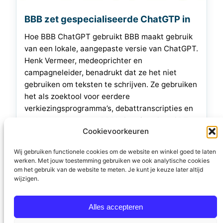
BBB zet gespecialiseerde ChatGTP in
Hoe BBB ChatGPT gebruikt BBB maakt gebruik
van een lokale, aangepaste versie van ChatGPT.
Henk Vermeer, medeoprichter en
campagneleider, benadrukt dat ze het niet
gebruiken om teksten te schrijven. Ze gebruiken
het als zoektool voor eerdere
verkiezingsprogramma’s, debattranscripties en
andere documenten. BBB’s Speciale ChatGPT
Cookievoorkeuren
Bart Luttels, maker van de BBB-variant van
ChatGPT, heeft ’trucjes’ toegepast.…
Wij gebruiken functionele cookies om de website en winkel goed te laten
werken. Met jouw toestemming gebruiken we ook analytische cookies
12 augustus 2023
om het gebruik van de website te meten. Je kunt je keuze later altijd
wijzigen.
Alles accepteren