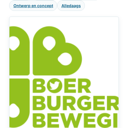
Ontwerp en concept
Alledaags