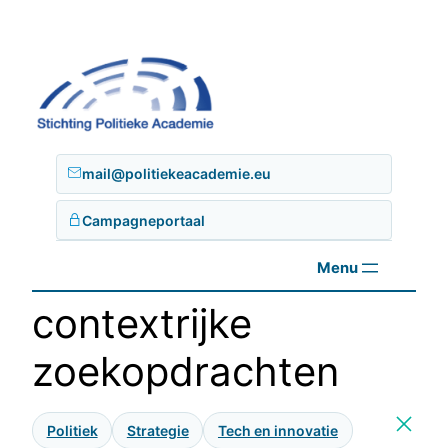
Ga
naar
de
inhoud
mail@politiekeacademie.eu
Campagneportaal
contextrijke
zoekopdrachten
Politiek
Strategie
Tech en innovatie