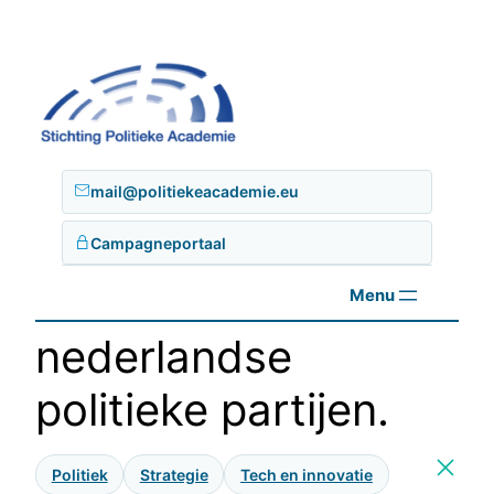
Ga
naar
de
inhoud
mail@politiekeacademie.eu
Campagneportaal
nederlandse
politieke partijen.
Politiek
Strategie
Tech en innovatie