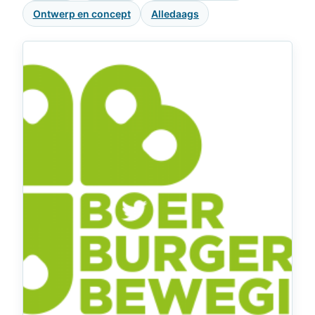
Ontwerp en concept
Alledaags