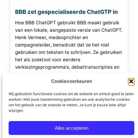
BBB zet gespecialiseerde ChatGTP in
Hoe BBB ChatGPT gebruikt BBB maakt gebruik
van een lokale, aangepaste versie van ChatGPT.
Henk Vermeer, medeoprichter en
campagneleider, benadrukt dat ze het niet
gebruiken om teksten te schrijven. Ze gebruiken
het als zoektool voor eerdere
verkiezingsprogramma’s, debattranscripties en
andere documenten. BBB’s Speciale ChatGPT
Cookievoorkeuren
Bart Luttels, maker van de BBB-variant van
ChatGPT, heeft ’trucjes’ toegepast.…
Wij gebruiken functionele cookies om de website en winkel goed te laten
werken. Met jouw toestemming gebruiken we ook analytische cookies
12 augustus 2023
om het gebruik van de website te meten. Je kunt je keuze later altijd
wijzigen.
Alles accepteren