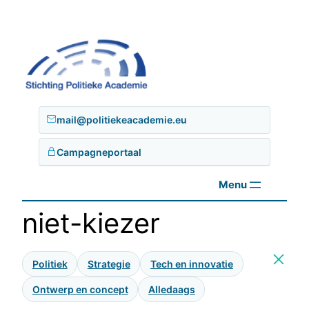
Ga
naar
de
inhoud
mail@politiekeacademie.eu
Campagneportaal
niet-kiezer
Politiek
Strategie
Tech en innovatie
Ontwerp en concept
Alledaags