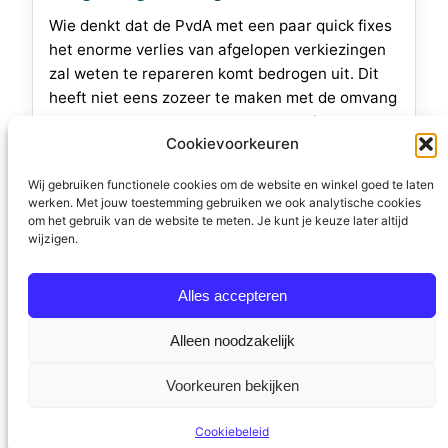
Wie denkt dat de PvdA met een paar quick fixes
het enorme verlies van afgelopen verkiezingen
zal weten te repareren komt bedrogen uit. Dit
heeft niet eens zozeer te maken met de omvang
als wel met het karakter van het verlies. Met de
Cookievoorkeuren
gemeenteraadsverkiezingen in het vooruitzicht
is het wat dat aangaat alle hens aan…
Wij gebruiken functionele cookies om de website en winkel goed te laten
werken. Met jouw toestemming gebruiken we ook analytische cookies
9 februari 2019
om het gebruik van de website te meten. Je kunt je keuze later altijd
wijzigen.
Alles accepteren
Alleen noodzakelijk
Stichting Politieke Academie
Privacyverklaring
Voorkeuren bekijken
Algemene voorwaarden
Cookiebeleid
Contact