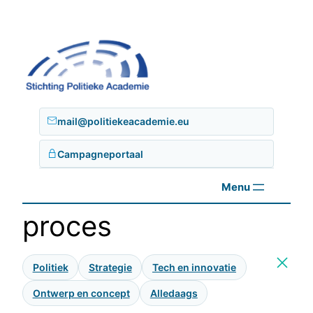
Ga
naar
de
inhoud
mail@politiekeacademie.eu
Campagneportaal
proces
Politiek
Strategie
Tech en innovatie
Ontwerp en concept
Alledaags