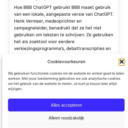
Hoe BBB ChatGPT gebruikt BBB maakt gebruik
van een lokale, aangepaste versie van ChatGPT.
Henk Vermeer, medeoprichter en
campagneleider, benadrukt dat ze het niet
gebruiken om teksten te schrijven. Ze gebruiken
het als zoektool voor eerdere
verkiezingsprogramma’s, debattranscripties en
andere documenten. BBB’s Speciale ChatGPT
Cookievoorkeuren
Bart Luttels, maker van de BBB-variant van
ChatGPT, heeft ’trucjes’ toegepast.…
Wij gebruiken functionele cookies om de website en winkel goed te laten
werken. Met jouw toestemming gebruiken we ook analytische cookies
12 augustus 2023
om het gebruik van de website te meten. Je kunt je keuze later altijd
wijzigen.
Alles accepteren
Alleen noodzakelijk
Stichting Politieke Academie