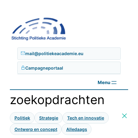
Ga
naar
de
inhoud
mail@politiekeacademie.eu
Campagneportaal
zoekopdrachten
Politiek
Strategie
Tech en innovatie
Ontwerp en concept
Alledaags