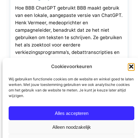
Hoe BBB ChatGPT gebruikt BBB maakt gebruik
van een lokale, aangepaste versie van ChatGPT.
Henk Vermeer, medeoprichter en
campagneleider, benadrukt dat ze het niet
gebruiken om teksten te schrijven. Ze gebruiken
het als zoektool voor eerdere
verkiezingsprogramma’s, debattranscripties en
andere documenten. BBB’s Speciale ChatGPT
Cookievoorkeuren
Bart Luttels, maker van de BBB-variant van
ChatGPT, heeft ’trucjes’ toegepast.…
Wij gebruiken functionele cookies om de website en winkel goed te laten
werken. Met jouw toestemming gebruiken we ook analytische cookies
12 augustus 2023
om het gebruik van de website te meten. Je kunt je keuze later altijd
wijzigen.
Alles accepteren
Alleen noodzakelijk
Stichting Politieke Academie