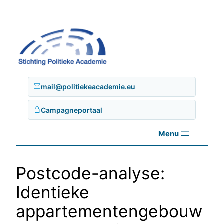
Ga
naar
de
inhoud
mail@politiekeacademie.eu
Campagneportaal
Postcode-analyse:
Identieke
appartementengebouw