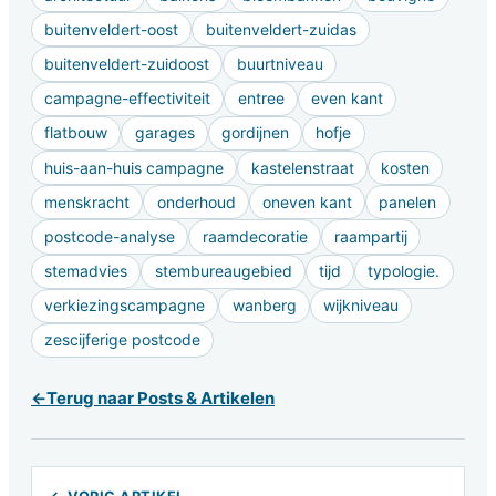
buitenveldert-oost
buitenveldert-zuidas
buitenveldert-zuidoost
buurtniveau
campagne-effectiviteit
entree
even kant
flatbouw
garages
gordijnen
hofje
huis-aan-huis campagne
kastelenstraat
kosten
menskracht
onderhoud
oneven kant
panelen
postcode-analyse
raamdecoratie
raampartij
stemadvies
stembureaugebied
tijd
typologie.
verkiezingscampagne
wanberg
wijkniveau
zescijferige postcode
←
Terug naar Posts & Artikelen