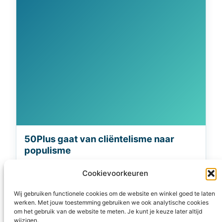
50Plus gaat van cliëntelisme naar
populisme
De verwachtingen waren hooggespannen.
Cookievoorkeuren
50Plus zou groeien en mogelijk wel tien tot
twaalf zetels halen. Zo zag het er ook even uit in
Wij gebruiken functionele cookies om de website en winkel goed te laten
de opiniepeilingen. Maar het liep anders. De
werken. Met jouw toestemming gebruiken we ook analytische cookies
om het gebruik van de website te meten. Je kunt je keuze later altijd
kiezer gunde 50PLUS slechts vier zetels. Deels
wijzigen.