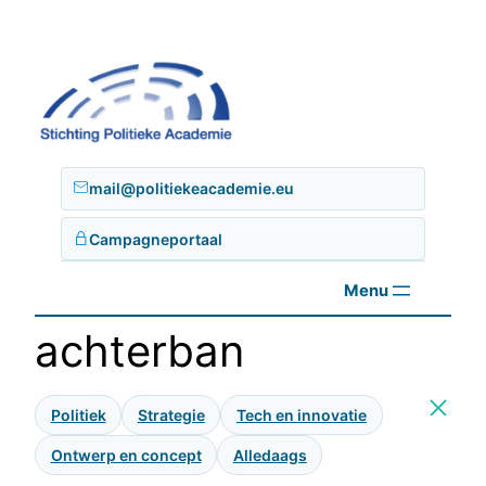
Ga
naar
de
inhoud
mail@politiekeacademie.eu
Campagneportaal
achterban
Politiek
Strategie
Tech en innovatie
Ontwerp en concept
Alledaags