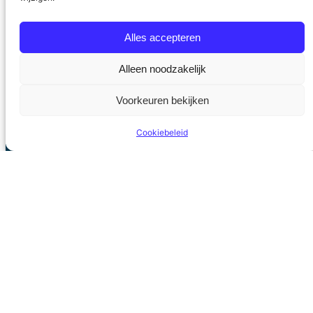
wordt het magere resultaat toegeschreven aan
een aantal momenten van onoplettendheid van
Alles accepteren
Henk Krol. En ja, leiders van…
26 mei 2017
Alleen noodzakelijk
Voorkeuren bekijken
Cookiebeleid
Stichting Politieke Academie
Privacyverklaring
Algemene voorwaarden
Contact
Facebook
LinkedIn
Twitter