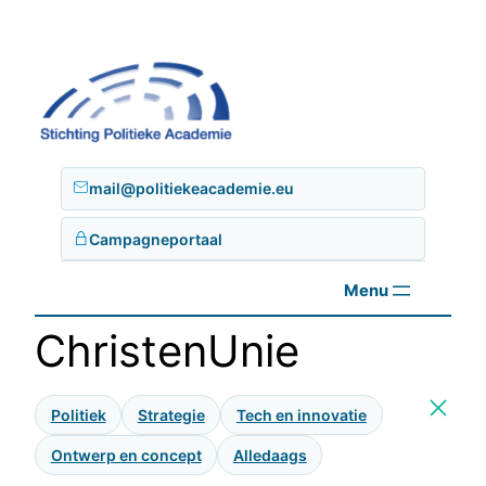
Ga
naar
de
inhoud
mail@politiekeacademie.eu
Campagneportaal
ChristenUnie
Politiek
Strategie
Tech en innovatie
Ontwerp en concept
Alledaags