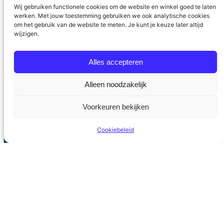
gemeenten deel te nemen aan de lokale
Wij gebruiken functionele cookies om de website en winkel goed te laten
verkiezingen. En deze negatieve trend zal zich
werken. Met jouw toestemming gebruiken we ook analytische cookies
om het gebruik van de website te meten. Je kunt je keuze later altijd
in de toekomst in hevigere mate doorzetten.
wijzigen.
Deels is dit toe te schrijven aan dalende
ledenaantallen van landelijke politieke partijen,
Alles accepteren
…
7 maart 2014
Alleen noodzakelijk
Voorkeuren bekijken
Cookiebeleid
Stichting Politieke Academie
Privacyverklaring
Algemene voorwaarden
Contact
Facebook
LinkedIn
Twitter