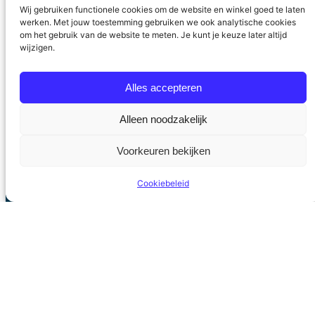
gemeenten deel te nemen aan de lokale
Wij gebruiken functionele cookies om de website en winkel goed te laten
verkiezingen. En deze negatieve trend zal zich
werken. Met jouw toestemming gebruiken we ook analytische cookies
om het gebruik van de website te meten. Je kunt je keuze later altijd
in de toekomst in hevigere mate doorzetten.
wijzigen.
Deels is dit toe te schrijven aan dalende
ledenaantallen van landelijke politieke partijen,
Alles accepteren
…
7 maart 2014
Alleen noodzakelijk
Voorkeuren bekijken
Cookiebeleid
Stichting Politieke Academie
Privacyverklaring
Algemene voorwaarden
Contact
Facebook
LinkedIn
Twitter