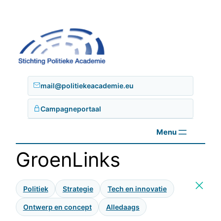
Ga
naar
de
inhoud
mail@politiekeacademie.eu
Campagneportaal
GroenLinks
Politiek
Strategie
Tech en innovatie
Ontwerp en concept
Alledaags