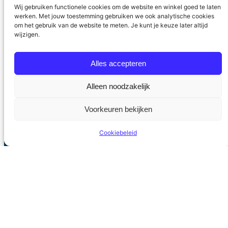
gemeenten deel te nemen aan de lokale
Wij gebruiken functionele cookies om de website en winkel goed te laten
verkiezingen. En deze negatieve trend zal zich
werken. Met jouw toestemming gebruiken we ook analytische cookies
om het gebruik van de website te meten. Je kunt je keuze later altijd
in de toekomst in hevigere mate doorzetten.
wijzigen.
Deels is dit toe te schrijven aan dalende
ledenaantallen van landelijke politieke partijen,
Alles accepteren
…
7 maart 2014
Alleen noodzakelijk
Voorkeuren bekijken
Cookiebeleid
Stichting Politieke Academie
Privacyverklaring
Algemene voorwaarden
Contact
Facebook
LinkedIn
Twitter