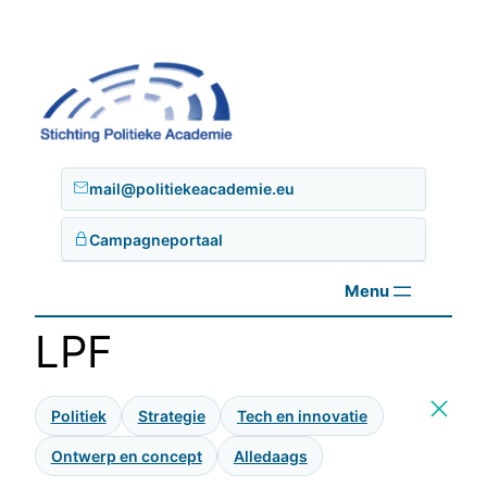
Ga
naar
de
inhoud
mail@politiekeacademie.eu
Campagneportaal
LPF
Politiek
Strategie
Tech en innovatie
Ontwerp en concept
Alledaags