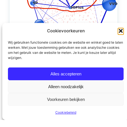
Cookievoorkeuren
Wij gebruiken functionele cookies om de website en winkel goed te laten
werken. Met jouw toestemming gebruiken we ook analytische cookies
om het gebruik van de website te meten. Je kunt je keuze later altijd
De uitdaging van Omtzigt
wijzigen.
Pieter Omtzigt heeft dan eindelijk de knoop
doorgehakt. Hij doet in november mee aan de
Alles accepteren
Tweede Kamerverkiezingen met een nieuwe
partij: Nieuw Sociaal Contract. Inmiddels heeft
Alleen noodzakelijk
hij ook een paar interviews gegeven en is er wat
op zijn website te lezen. De media duiden de
Voorkeuren bekijken
ontwikkelingen als dat “het politieke speelveld
verder wordt opengebroken” of…
Cookiebeleid
22 augustus 2023