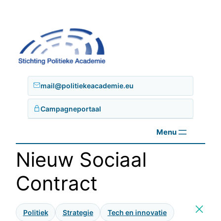
Ga
naar
de
inhoud
mail@politiekeacademie.eu
Campagneportaal
Nieuw Sociaal
Contract
Politiek
Strategie
Tech en innovatie