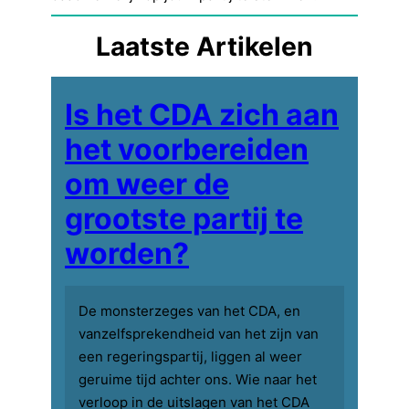
Laatste Artikelen
Is het CDA zich aan
het voorbereiden
om weer de
grootste partij te
worden?
De monsterzeges van het CDA, en
vanzelfsprekendheid van het zijn van
een regeringspartij, liggen al weer
geruime tijd achter ons. Wie naar het
verloop in de uitslagen van het CDA