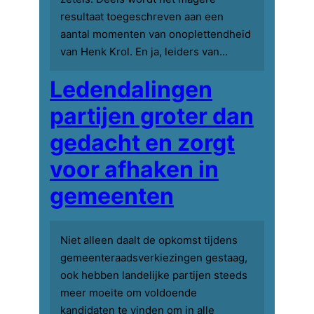
resultaat toegeschreven aan een
aantal momenten van onoplettendheid
van Henk Krol. En ja, leiders van…
Ledendalingen
partijen groter dan
gedacht en zorgt
voor afhaken in
gemeenten
Niet alleen daalt de opkomst tijdens
gemeenteraadsverkiezingen gestaag,
ook hebben landelijke partijen steeds
meer moeite om voldoende
kandidaten te vinden om in alle