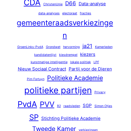
CDA
D66
Data-analyse
ChristenUnie
data-analyses
electoraat
fracties
gemeenteraadsverkiezinge
n
ja21
GroenLinks-PvdA
Grondwet
hervorming
Kamerleden
kiezers
kandidatenlijst
kiesdrempel
kunstmatige intelligentie
lokale politiek
LPF
Nieuw Sociaal Contract
Partij voor de Dieren
Politieke Academie
Pim Fortuyn
politieke partijen
Privacy
PvdA
PVV
SGP
R2
raadsleden
Simon Otjes
SP
Stichting Politieke Academie
Tweede Kamer
verkiezingen