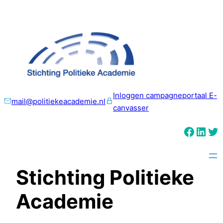
Ga
naar
de
inhoud
Inloggen campagneportaal E-
mail@politiekeacademie.nl
canvasser
Faceb
Link
Tw
Stichting Politieke
Academie