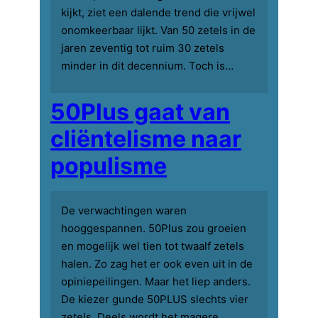
kijkt, ziet een dalende trend die vrijwel
onomkeerbaar lijkt. Van 50 zetels in de
jaren zeventig tot ruim 30 zetels
minder in dit decennium. Toch is…
50Plus gaat van
cliëntelisme naar
populisme
De verwachtingen waren
hooggespannen. 50Plus zou groeien
en mogelijk wel tien tot twaalf zetels
halen. Zo zag het er ook even uit in de
opiniepeilingen. Maar het liep anders.
De kiezer gunde 50PLUS slechts vier
zetels. Deels wordt het magere