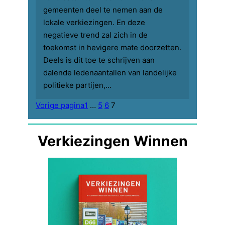
gemeenten deel te nemen aan de
lokale verkiezingen. En deze
negatieve trend zal zich in de
toekomst in hevigere mate doorzetten.
Deels is dit toe te schrijven aan
dalende ledenaantallen van landelijke
politieke partijen,…
Vorige pagina
1
…
5
6
7
Verkiezingen Winnen